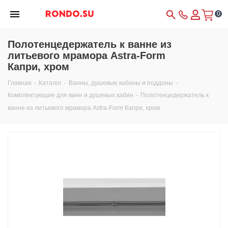
0
Полотенцедержатель к ванне из
литьевого мрамора Astra-Form
Капри, хром
Главная
-
Каталог
-
Ванны, душевые кабины и поддоны
-
Комплектующие для ванн и душевых кабин
-
Полотенцедержатель к
ванне из литьевого мрамора Astra-Form Капри, хром