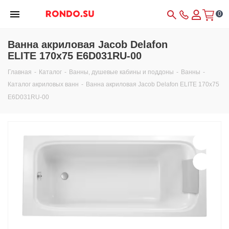
0
Ванна акриловая Jacob Delafon
ELITE 170x75 E6D031RU-00
Главная
-
Каталог
-
Ванны, душевые кабины и поддоны
-
Ванны
-
Каталог акриловых ванн
-
Ванна акриловая Jacob Delafon ELITE 170x75
E6D031RU-00