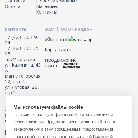
Доставка
Новости компании
Оплата
Магазины
Контакты
Контакты
2024 © ООО «Рондо»
+7 (423) 202-92-
24
+7 (423) 201-25-
Карта сайта
05
info@rondo.su
Продвижение
ул. Калинина, 43
сайта -
ул.
Магнитогорская,
12, стр. 4
ул. Луговая, 28,
стр.2
Информация на сайте не является публичной офертой.
Мы используем файлы cookie
Для получения подробной информации о наличии и стоимости
указанных товаров и (или) услуг, пожалуйста, обращайтесь к
Наш сайт использует файлы cookie для аналитики и
менеджеру сайта с помощью специальной формы связи или по
телефону 8 (423) 201-25-05
персонализации. Продолжая использовать сайт после
ознакомления с этим сообщением и предоставления
своего выбора, вы соглашаетесь с нашей
Политикой