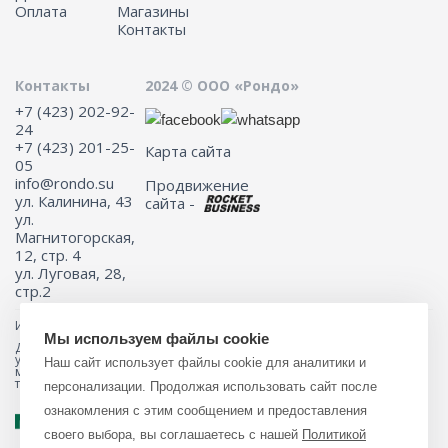
Оплата
Магазины
Контакты
Контакты
2024 © ООО «Рондо»
+7 (423) 202-92-
24
+7 (423) 201-25-
Карта сайта
05
info@rondo.su
Продвижение
ул. Калинина, 43
сайта -
ул.
Магнитогорская,
12, стр. 4
ул. Луговая, 28,
стр.2
Информация на сайте не является публичной офертой.
Мы используем файлы cookie
Для получения подробной информации о наличии и стоимости
указанных товаров и (или) услуг, пожалуйста, обращайтесь к
Наш сайт использует файлы cookie для аналитики и
менеджеру сайта с помощью специальной формы связи или по
телефону 8 (423) 201-25-05
персонализации. Продолжая использовать сайт после
ознакомления с этим сообщением и предоставления
своего выбора, вы соглашаетесь с нашей
Политикой