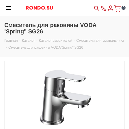
0
Смеситель для раковины VODA
'Spring" SG26
Главная
-
Каталог
-
Каталог смесителей
-
Смесители для умывальника
-
Смеситель для раковины VODA 'Spring" SG26