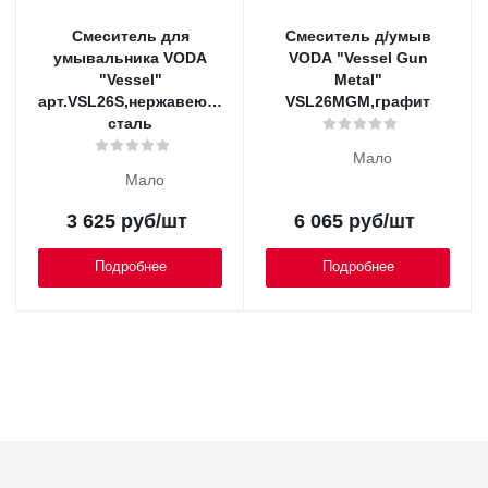
Смеситель для
Смеситель д/умыв
умывальника VODA
VODA "Vessel Gun
"Vessel"
Metal"
арт.VSL26S,нержавеющая
VSL26MGM,графит
сталь
Мало
Мало
3 625
руб
/шт
6 065
руб
/шт
Подробнее
Подробнее