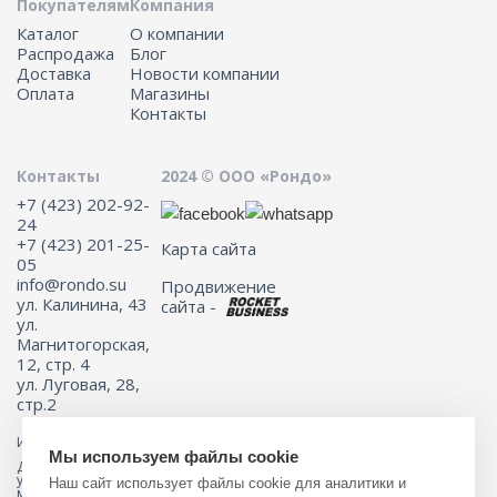
Покупателям
Компания
Каталог
О компании
Распродажа
Блог
Доставка
Новости компании
Оплата
Магазины
Контакты
Контакты
2024 © ООО «Рондо»
+7 (423) 202-92-
24
+7 (423) 201-25-
Карта сайта
05
info@rondo.su
Продвижение
ул. Калинина, 43
сайта -
ул.
Магнитогорская,
12, стр. 4
ул. Луговая, 28,
стр.2
Информация на сайте не является публичной офертой.
Мы используем файлы cookie
Для получения подробной информации о наличии и стоимости
указанных товаров и (или) услуг, пожалуйста, обращайтесь к
Наш сайт использует файлы cookie для аналитики и
менеджеру сайта с помощью специальной формы связи или по