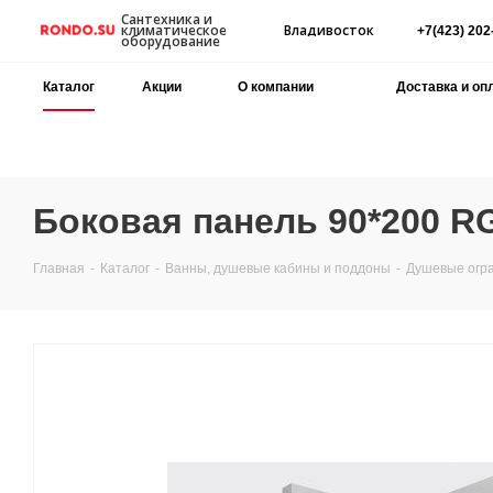
Сантехника и
Владивосток
климатическое
+7(423) 202
оборудование
Каталог
Акции
О компании
Доставка и оп
Боковая панель 90*200 R
Главная
-
Каталог
-
Ванны, душевые кабины и поддоны
-
Душевые огр