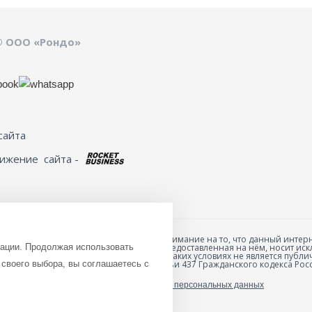
© ООО «Рондо»
сайта
вижение
сайта -
Обращаем ваше внимание на то, что данный интерн
зации. Продолжая использовать
товарах и ценах, предоставленная на нём, носит 
анных товаров и
характер и ни при каких условиях не является пуб
ю специальной формы
своего выбора, вы соглашаетесь с
положениями Статьи 437 Гражданского кодекса Рос
Политика обработки персональных данных