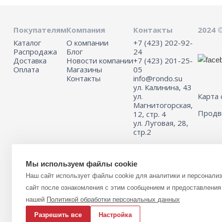
Покупателям
Компания
Контакты
2024 
Каталог
О компании
+7 (423) 202-92-
Распродажа
Блог
24
Доставка
Новости компании
+7 (423) 201-25-
Оплата
Магазины
05
Контакты
info@rondo.su
ул. Калинина, 43
ул.
Карта 
Магнитогорская,
Прод
12, стр. 4
ул. Луговая, 28,
стр.2
Мы используем файлы cookie
Информация на сайте не является публичной офертой.
Наш сайт использует файлы cookie для аналитики и персонали
Для получения подробной информации о наличии и стоимости указ
(или) услуг, пожалуйста, обращайтесь к менеджеру сайта с помощь
сайт после ознакомления с этим сообщением и предоставления 
связи или по телефону 8 (423) 201-25-05
нашей
Политикой обработки персональных данных
Разрешить все
Настройка