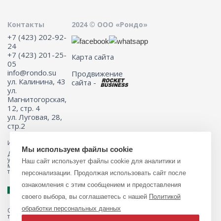
Контакты
2024 © ООО «Рондо»
+7 (423) 202-92-
24
+7 (423) 201-25-
Карта сайта
05
info@rondo.su
Продвижение
ул. Калинина, 43
сайта -
ул.
Магнитогорская,
12, стр. 4
ул. Луговая, 28,
стр.2
Информация на сайте не является публичной офертой.
Мы используем файлы cookie
Для получения подробной информации о наличии и стоимости
указанных товаров и (или) услуг, пожалуйста, обращайтесь к
Наш сайт использует файлы cookie для аналитики и
менеджеру сайта с помощью специальной формы связи или по
телефону 8 (423) 201-25-05
персонализации. Продолжая использовать сайт после
ознакомления с этим сообщением и предоставления
своего выбора, вы соглашаетесь с нашей
Политикой
обработки персональных данных
Обращаем ваше внимание на то, что данный интернет-магазин, а
также вся информация о товарах и ценах, предоставленная на нём,