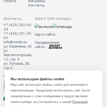
Оплата
Магазины
Контакты
Контакты
2024 © ООО «Рондо»
+7 (423) 202-92-
24
+7 (423) 201-25-
Карта сайта
05
info@rondo.su
Продвижение
ул. Калинина, 43
сайта -
ул.
Магнитогорская,
12, стр. 4
ул. Луговая, 28,
стр.2
Информация на сайте не является публичной офертой.
Мы используем файлы cookie
Для получения подробной информации о наличии и стоимости
указанных товаров и (или) услуг, пожалуйста, обращайтесь к
Наш сайт использует файлы cookie для аналитики и
менеджеру сайта с помощью специальной формы связи или по
телефону 8 (423) 201-25-05
персонализации. Продолжая использовать сайт после
ознакомления с этим сообщением и предоставления
своего выбора, вы соглашаетесь с нашей
Политикой