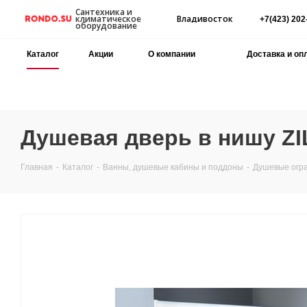
Сантехника и
Владивосток
климатическое
+7(423) 202
оборудование
Каталог
Акции
О компании
Доставка и оп
Душевая дверь в нишу ZIL
Главная
-
Каталог
-
Ванны, душевые кабины и поддоны
-
Душевые огр