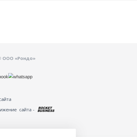
© ООО «Рондо»
сайта
вижение
сайта -