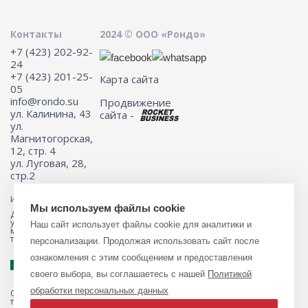
Контакты
2024 © ООО «Рондо»
+7 (423) 202-92-
24
+7 (423) 201-25-
Карта сайта
05
info@rondo.su
Продвижение
ул. Калинина, 43
сайта -
ул.
Магнитогорская,
12, стр. 4
ул. Луговая, 28,
стр.2
Информация на сайте не является публичной офертой.
Мы используем файлы cookie
Для получения подробной информации о наличии и стоимости
указанных товаров и (или) услуг, пожалуйста, обращайтесь к
Наш сайт использует файлы cookie для аналитики и
менеджеру сайта с помощью специальной формы связи или по
телефону 8 (423) 201-25-05
персонализации. Продолжая использовать сайт после
ознакомления с этим сообщением и предоставления
своего выбора, вы соглашаетесь с нашей
Политикой
обработки персональных данных
Обращаем ваше внимание на то, что данный интернет-магазин, а
также вся информация о товарах и ценах, предоставленная на нём,