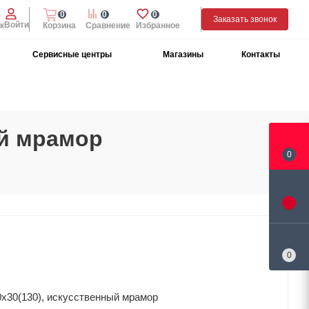
0
0
0
Заказать звонок
Войти
к
Корзина
Сравнение
Избранное
Сервисные центры
Магазины
Контакты
ый мрамор
0
0
х30(130), искусственный мрамор