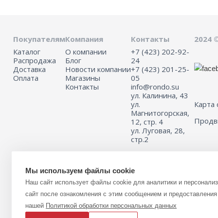
Покупателям
Компания
Контакты
2024 
Каталог
О компании
+7 (423) 202-92-
Распродажа
Блог
24
Доставка
Новости компании
+7 (423) 201-25-
Оплата
Магазины
05
Контакты
info@rondo.su
ул. Калинина, 43
ул.
Карта 
Магнитогорская,
Прод
12, стр. 4
ул. Луговая, 28,
стр.2
Мы используем файлы cookie
Информация на сайте не является публичной офертой.
Наш сайт использует файлы cookie для аналитики и персонали
Для получения подробной информации о наличии и стоимости указ
(или) услуг, пожалуйста, обращайтесь к менеджеру сайта с помощь
сайт после ознакомления с этим сообщением и предоставления 
связи или по телефону 8 (423) 201-25-05
нашей
Политикой обработки персональных данных