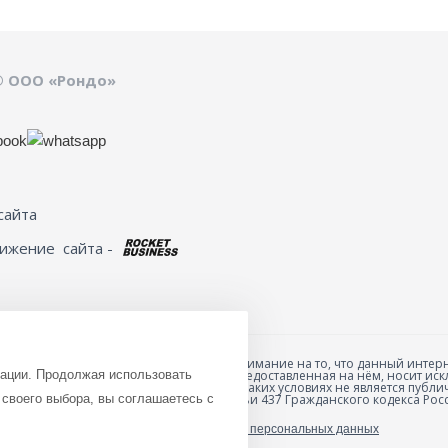
© ООО «Рондо»
сайта
вижение
сайта -
Обращаем ваше внимание на то, что данный интерн
зации. Продолжая использовать
товарах и ценах, предоставленная на нём, носит 
анных товаров и
характер и ни при каких условиях не является пуб
ю специальной формы
своего выбора, вы соглашаетесь с
положениями Статьи 437 Гражданского кодекса Рос
Политика обработки персональных данных