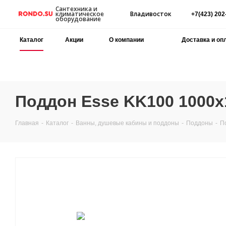
Сантехника и
Владивосток
климатическое
+7(423) 202
оборудование
Каталог
Акции
О компании
Доставка и оп
Поддон Esse KK100 1000x
Главная
-
Каталог
-
Ванны, душевые кабины и поддоны
-
Поддоны
-
П