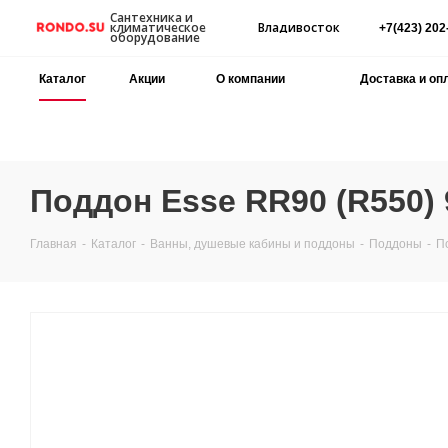
Сантехника и
Владивосток
климатическое
+7(423) 202
оборудование
Каталог
Акции
О компании
Доставка и оп
Поддон Esse RR90 (R550)
Главная
-
Каталог
-
Ванны, душевые кабины и поддоны
-
Поддоны
-
П