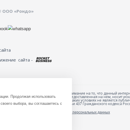
© ООО «Рондо»
сайта
вижение
сайта -
Обращаем ваше внимание на то, что данный интерн
зации. Продолжая использовать
товарах и ценах, предоставленная на нём, носит 
анных товаров и
характер и ни при каких условиях не является пуб
ю специальной формы
своего выбора, вы соглашаетесь с
положениями Статьи 437 Гражданского кодекса Рос
Политика обработки персональных данных