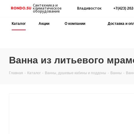
Сантехника и
Владивосток
климатическое
+7(423) 202
оборудование
Каталог
Акции
О компании
Доставка и оп
Ванна из литьевого мрамо
Главная
-
Каталог
-
Ванны, душевые кабины и поддоны
-
Ванны
-
Ванн