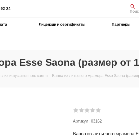
-92-24
Поис
лата
Лицензии и сертификаты
Партнеры
ра Esse Saona (размер от 1
ы из искусственного камня
-
Ванна из литьевого мрамора Esse Saona (разме
Артикул:
03162
Ванна из литьевого мрамора E