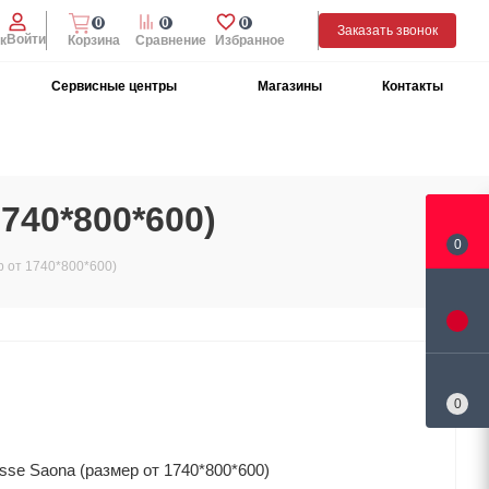
0
0
0
Заказать звонок
Войти
к
Корзина
Сравнение
Избранное
Сервисные центры
Магазины
Контакты
740*800*600)
0
р от 1740*800*600)
0
sse Saona (размер от 1740*800*600)