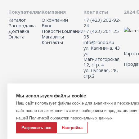
Покупателям
Компания
Контакты
2024 
Каталог
О компании
+7 (423) 202-92-
Распродажа
Блог
24
Доставка
Новости компании
+7 (423) 201-25-
Оплата
Магазины
05
Контакты
info@rondo.su
ул. Калинина, 43
ул.
Карта 
Магнитогорская,
Прод
12, стр. 4
ул. Луговая, 28,
стр.2
Мы используем файлы cookie
Информация на сайте не является публичной офертой.
Наш сайт использует файлы cookie для аналитики и персонали
Для получения подробной информации о наличии и стоимости указ
(или) услуг, пожалуйста, обращайтесь к менеджеру сайта с помощь
сайт после ознакомления с этим сообщением и предоставления 
связи или по телефону 8 (423) 201-25-05
нашей
Политикой обработки персональных данных
Разрешить все
Настройка