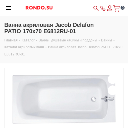
0
Ванна акриловая Jacob Delafon
PATIO 170х70 E6812RU-01
Главная
-
Каталог
-
Ванны, душевые кабины и поддоны
-
Ванны
-
Каталог акриловых ванн
-
Ванна акриловая Jacob Delafon PATIO 170х70
E6812RU-01