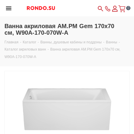
0
Ванна акриловая AM.PM Gem 170x70
см, W90A-170-070W-A
Главная
-
Каталог
-
Ванны, душевые кабины и поддоны
-
Ванны
-
Каталог акриловых ванн
-
Ванна акриловая AM.PM Gem 170x70 см,
W90A-170-070W-A