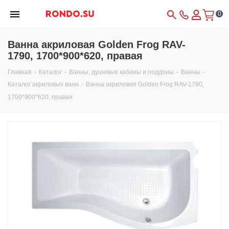
0
Ванна акриловая Golden Frog RAV-
1790, 1700*900*620, правая
Главная
-
Каталог
-
Ванны, душевые кабины и поддоны
-
Ванны
-
Каталог акриловых ванн
-
Ванна акриловая Golden Frog RAV-1790,
1700*900*620, правая