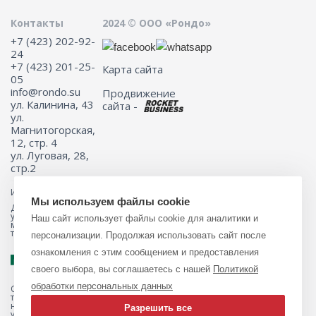
Контакты
2024 © ООО «Рондо»
+7 (423) 202-92-
24
+7 (423) 201-25-
Карта сайта
05
info@rondo.su
Продвижение
ул. Калинина, 43
сайта -
ул.
Магнитогорская,
12, стр. 4
ул. Луговая, 28,
стр.2
Информация на сайте не является публичной офертой.
Мы используем файлы cookie
Для получения подробной информации о наличии и стоимости
указанных товаров и (или) услуг, пожалуйста, обращайтесь к
Наш сайт использует файлы cookie для аналитики и
менеджеру сайта с помощью специальной формы связи или по
телефону 8 (423) 201-25-05
персонализации. Продолжая использовать сайт после
ознакомления с этим сообщением и предоставления
своего выбора, вы соглашаетесь с нашей
Политикой
обработки персональных данных
Обращаем ваше внимание на то, что данный интернет-магазин, а
также вся информация о товарах и ценах, предоставленная на нём,
носит исключительно информационный характер и ни при каких
Разрешить все
условиях не является публичной офертой, определяемой