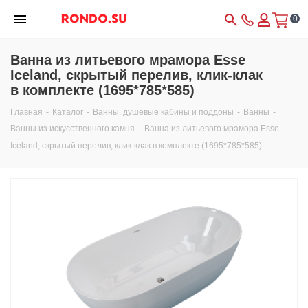
0
Ванна из литьевого мрамора Esse
Iceland, скрытый перелив, клик-клак
в комплекте (1695*785*585)
Главная
-
Каталог
-
Ванны, душевые кабины и поддоны
-
Ванны
-
Ванны из искусственного камня
-
Ванна из литьевого мрамора Esse
Iceland, скрытый перелив, клик-клак в комплекте (1695*785*585)