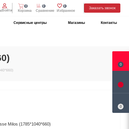
0
0
0
Заказать звонок
Войти
к
Корзина
Сравнение
Избранное
Сервисные центры
Магазины
Контакты
60)
0
040*660)
0
se Milos (1785*1040*660)