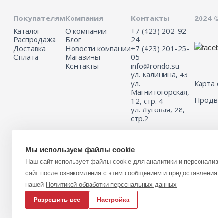
Покупателям
Компания
Контакты
2024 
Каталог
О компании
+7 (423) 202-92-
Распродажа
Блог
24
Доставка
Новости компании
+7 (423) 201-25-
Оплата
Магазины
05
Контакты
info@rondo.su
ул. Калинина, 43
ул.
Карта 
Магнитогорская,
Прод
12, стр. 4
ул. Луговая, 28,
стр.2
Мы используем файлы cookie
Информация на сайте не является публичной офертой.
Наш сайт использует файлы cookie для аналитики и персонали
Для получения подробной информации о наличии и стоимости указ
(или) услуг, пожалуйста, обращайтесь к менеджеру сайта с помощь
сайт после ознакомления с этим сообщением и предоставления 
связи или по телефону 8 (423) 201-25-05
нашей
Политикой обработки персональных данных
Разрешить все
Настройка