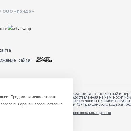
© ООО «Рондо»
сайта
вижение
сайта -
Обращаем ваше внимание на то, что данный интерн
зации. Продолжая использовать
товарах и ценах, предоставленная на нём, носит 
анных товаров и
характер и ни при каких условиях не является пуб
ю специальной формы
своего выбора, вы соглашаетесь с
положениями Статьи 437 Гражданского кодекса Рос
Политика обработки персональных данных