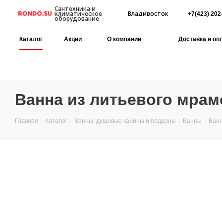
Сантехника и
Владивосток
климатическое
+7(423) 202
оборудование
Каталог
Акции
О компании
Доставка и оп
Ванна из литьевого мрамо
Главная
-
Каталог
-
Ванны, душевые кабины и поддоны
-
Ванны
-
Ванн