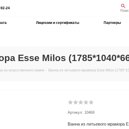
-92-24
Поис
лата
Лицензии и сертификаты
Партнеры
ра Esse Milos (1785*1040*6
ы из искусственного камня
-
Ванна из литьевого мрамора Esse Milos (1785*1
Артикул:
10469
Ванна из литьевого мрамора Es