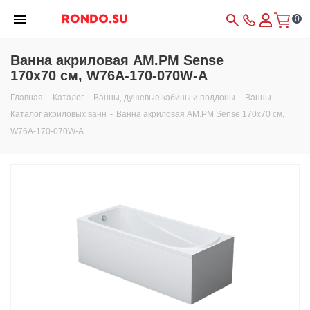
0
Ванна акриловая AM.PM Sense
170x70 см, W76A-170-070W-A
Главная
-
Каталог
-
Ванны, душевые кабины и поддоны
-
Ванны
-
Каталог акриловых ванн
-
Ванна акриловая AM.PM Sense 170x70 см,
W76A-170-070W-A